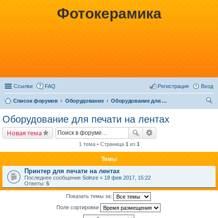
Фотокерамика
Ссылки
FAQ
Регистрация
Вход
Список форумов
Оборудование
Оборудование для печати на лентах
ои
Оборудование для печати на лентах
ск
Новая тема
1 тема • Страница
1
из
1
Темы
Принтер для печати на лентах
Последнее сообщение
Solnze
«
18 фев 2017, 15:22
Ответы:
5
Показать темы за:
Поле сортировки