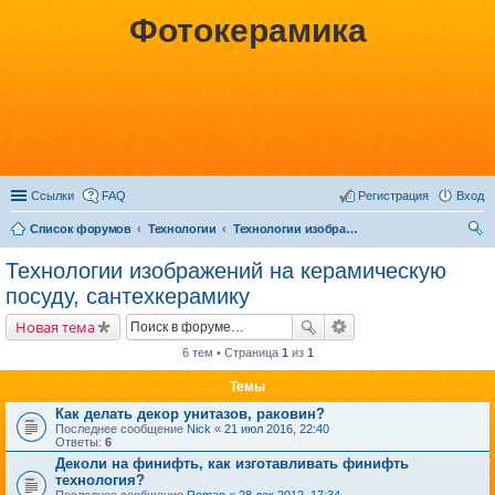
Фотокерамика
Ссылки
FAQ
Регистрация
Вход
Список форумов
Технологии
Технологии изображений на керамическую посуду, сантехкерамику
ои
Технологии изображений на керамическую
ск
посуду, сантехкерамику
Новая тема
6 тем • Страница
1
из
1
Темы
Как делать декор унитазов, раковин?
Последнее сообщение
Nick
«
21 июл 2016, 22:40
Ответы:
6
Деколи на финифть, как изготавливать финифть
технология?