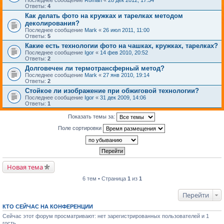
Последнее сообщение
Roman
«
28 дек 2012, 17:34
Ответы:
4
Как делать фото на кружках и тарелках методом
деколирования?
Последнее сообщение
Mark
«
26 июл 2011, 11:00
Ответы:
5
Какие есть технологии фото на чашках, кружках, тарелках?
Последнее сообщение
Igor
«
14 фев 2010, 20:52
Ответы:
2
Долговечен ли термотрансферный метод?
Последнее сообщение
Mark
«
27 янв 2010, 19:14
Ответы:
2
Стойкое ли изображение при обжиговой технологии?
Последнее сообщение
Igor
«
31 дек 2009, 14:06
Ответы:
1
Показать темы за:
Поле сортировки
Новая тема
6 тем • Страница
1
из
1
Перейти
КТО СЕЙЧАС НА КОНФЕРЕНЦИИ
Сейчас этот форум просматривают: нет зарегистрированных пользователей и 1
гость