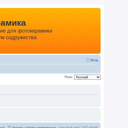
рамика
ние для фотокерамики
м содружества
Вход
Язык:
нда
Удалить cookies конференции
Часовой пояс:
UTC+03:00