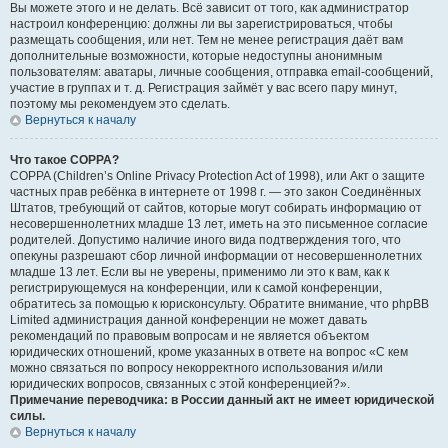
Вы можете этого и не делать. Всё зависит от того, как администратор
настроил конференцию: должны ли вы зарегистрироваться, чтобы
размещать сообщения, или нет. Тем не менее регистрация даёт вам
дополнительные возможности, которые недоступны анонимным
пользователям: аватары, личные сообщения, отправка email-сообщений,
участие в группах и т. д. Регистрация займёт у вас всего пару минут,
поэтому мы рекомендуем это сделать.
Вернуться к началу
Что такое COPPA?
COPPA (Children’s Online Privacy Protection Act of 1998), или Акт о защите
частных прав ребёнка в интернете от 1998 г. — это закон Соединённых
Штатов, требующий от сайтов, которые могут собирать информацию от
несовершеннолетних младше 13 лет, иметь на это письменное согласие
родителей. Допустимо наличие иного вида подтверждения того, что
опекуны разрешают сбор личной информации от несовершеннолетних
младше 13 лет. Если вы не уверены, применимо ли это к вам, как к
регистрирующемуся на конференции, или к самой конференции,
обратитесь за помощью к юрисконсульту. Обратите внимание, что phpBB
Limited администрация данной конференции не может давать
рекомендаций по правовым вопросам и не является объектом
юридических отношений, кроме указанных в ответе на вопрос «С кем
можно связаться по вопросу некорректного использования и/или
юридических вопросов, связанных с этой конференцией?».
Примечание переводчика: в России данный акт не имеет юридической
силы.
Вернуться к началу