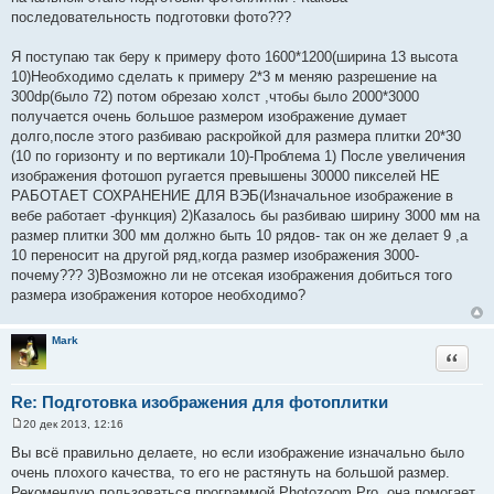
щ
последовательность подготовки фото???
е
н
и
Я поступаю так беру к примеру фото 1600*1200(ширина 13 высота
е
10)Необходимо сделать к примеру 2*3 м меняю разрешение на
300dp(было 72) потом обрезаю холст ,чтобы было 2000*3000
получается очень большое размером изображение думает
долго,после этого разбиваю раскройкой для размера плитки 20*30
(10 по горизонту и по вертикали 10)-Проблема 1) После увеличения
изображения фотошоп ругается превышены 30000 пикселей НЕ
РАБОТАЕТ СОХРАНЕНИЕ ДЛЯ ВЭБ(Изначальное изображение в
вебе работает -функция) 2)Казалось бы разбиваю ширину 3000 мм на
размер плитки 300 мм должно быть 10 рядов- так он же делает 9 ,а
10 переносит на другой ряд,когда размер изображения 3000-
почему??? 3)Возможно ли не отсекая изображения добиться того
размера изображения которое необходимо?
Mark
Цитата
Re: Подготовка изображения для фотоплитки
20 дек 2013, 12:16
С
о
Вы всё правильно делаете, но если изображение изначально было
о
очень плохого качества, то его не растянуть на большой размер.
б
щ
Рекомендую пользоваться программой Photozoom Pro, она помогает