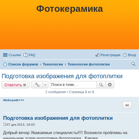
Фотокерамика
Ссылки
FAQ
Регистрация
Вход
Список форумов
Технологии
Технологии фотоплитки
ои
Подготовка изображения для фотоплитки
ск
Ответить
2 сообщения • Страница
1
из
1
Aleksandr+++
Цитата
Подготовка изображения для фотоплитки
07 дек 2013, 19:03
С
о
Добрый вечер Уважаемые специалисты!!!! Возникли проблемы на
о
начальном этапе подготовки фотоплитки . Какова
б