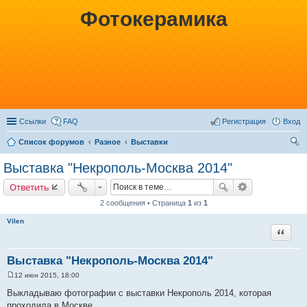
Фотокерамика
Ссылки
FAQ
Регистрация
Вход
Список форумов
Разное
Выставки
ои
Выставка "Некрополь-Москва 2014"
ск
Ответить
2 сообщения • Страница
1
из
1
Vilen
Цитата
Выставка "Некрополь-Москва 2014"
12 июн 2015, 18:00
С
о
Выкладываю фотографии с выставки Некрополь 2014, которая
о
проходила в Москве.
б