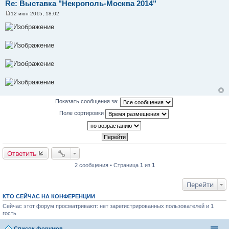
Re: Выставка "Некрополь-Москва 2014"
12 июн 2015, 18:02
С
о
о
б
щ
е
н
и
е
Показать сообщения за:
Поле сортировки
Ответить
2 сообщения • Страница
1
из
1
Перейти
КТО СЕЙЧАС НА КОНФЕРЕНЦИИ
Сейчас этот форум просматривают: нет зарегистрированных пользователей и 1
гость
Список форумов