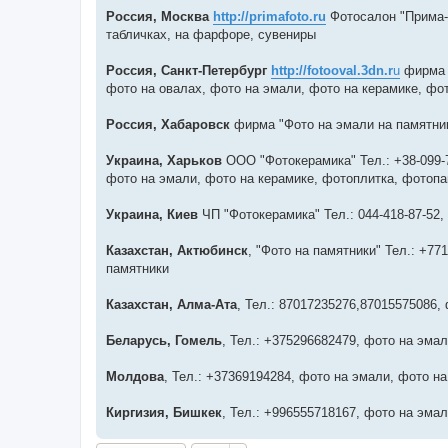
и
Россия, Москва
http://primafoto.ru
Фотосалон "Прима-фо
е
табличках, на фарфоре, сувениры
Россия, Санкт-Петербург
http://fotooval.3dn.r
u
фирма "
фото на овалах, фото на эмали, фото на керамике, фо
Россия, Хабаровск
фирма "Фото на эмали на памятник
Украина, Харьков
ООО "Фотокерамика" Тел.: +38-099-79
фото на эмали, фото на керамике, фотоплитка, фотоп
Украина, Киев
ЧП "Фотокерамика" Тел.: 044-418-87-52
Казахстан, Актюбинск
, "Фото на памятники" Тел.: +7
памятники
Казахстан, Алма-Ата
, Тел.: 87017235276,87015575086,
Беларусь, Гомель
, Тел.: +375296682479, фото на эма
Молдова
, Тел.: +37369194284, фото на эмали, фото н
Киргизия, Бишкек
, Тел.: +996555718167, фото на эма