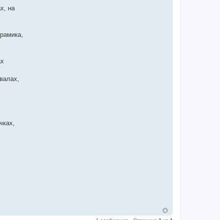
х, на
рамика,
ах
овалах,
чках,