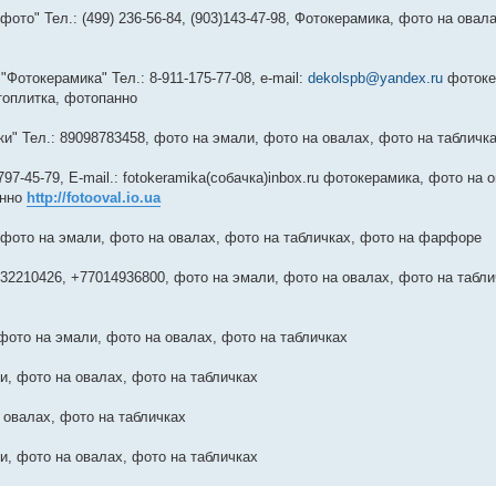
то" Тел.: (499) 236-56-84, (903)143-47-98, Фотокерамика, фото на овала
Фотокерамика" Тел.: 8-911-175-77-08, e-mail:
dekolspb@yandex.ru
фотоке
топлитка, фотопанно
и" Тел.: 89098783458, фото на эмали, фото на овалах, фото на табличк
7-45-79, E-mail.: fotokeramika(собачка)inbox.ru фотокерамика, фото на 
анно
http://fotooval.io.ua
, фото на эмали, фото на овалах, фото на табличках, фото на фарфоре
7132210426, +77014936800, фото на эмали, фото на овалах, фото на табли
 фото на эмали, фото на овалах, фото на табличках
ли, фото на овалах, фото на табличках
а овалах, фото на табличках
ли, фото на овалах, фото на табличках