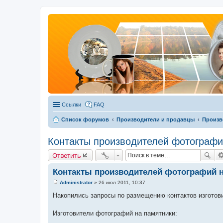
Ссылки
FAQ
Список форумов
Производители и продавцы
Произв
Контакты производителей фотографи
Ответить
Контакты производителей фотографий 
Administrator
»
26 июл 2011, 10:37
С
о
Накопились запросы по размещению контактов изготов
о
б
щ
Изготовители фотографий на памятники:
е
н