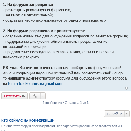
щ
1. На форуме запрещается:
е
- размещать рекламную информацию;
н
и
- заниматься антирекламой;
е
- создавать несколько никнеймов от одного пользователя.
2. На форуме разрешено и приветствуется:
- создание новых тем для обсуждения вопросов по тематике форума;
- поддержание дискуссии, обмен опытом, предоставление
интересной информации;
- продолжение обсуждения в старых темах, если они не были
полностью раскрыты;
PS
Если Вы считаете очень важным сообщить на форуме о какой-
либо информации подобной рекламной или разместить свой банер,
то напишите администратору форума для обсуждения этого вопроса
на
forum.fotokeramika@gmail.com
Ответить
1 сообщение • Страница
1
из
1
Перейти
КТО СЕЙЧАС НА КОНФЕРЕНЦИИ
Сейчас этот форум просматривают: нет зарегистрированных пользователей и 1
гость