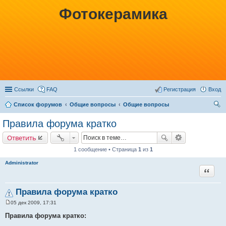
Фотокерамика
Ссылки
FAQ
Регистрация
Вход
Список форумов
Общие вопросы
Общие вопросы
ои
Правила форума кратко
ск
Ответить
1 сообщение • Страница
1
из
1
Administrator
Цитата
Правила форума кратко
05 дек 2009, 17:31
С
о
Правила форума кратко:
о
б