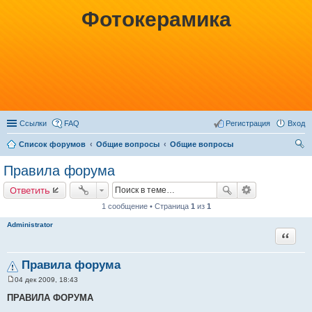
Фотокерамика
Ссылки
FAQ
Регистрация
Вход
Список форумов
Общие вопросы
Общие вопросы
ои
Правила форума
ск
Ответить
1 сообщение • Страница
1
из
1
Administrator
Цитата
Правила форума
04 дек 2009, 18:43
С
о
ПРАВИЛА ФОРУМА
о
б