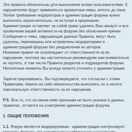
щ
Эти правила обязательны для выполнения всеми пользователями. К
е
нарушителям будут применяться адекватные меры, вплоть до бана.
н
и
Любое требование модераторов и администрации форума нужно
е
выполнять неукоснительно, не вступая в пререкания.
Администрация оставляет за собой право удалить Ваш аккаунт и все
проявления вашей активности на форуме без объяснения причин.
Сообщения и темы, нарушающие данные Правила, могут быть
удалены, перемещены или исправлены модераторами и
администрацией форума без уведомления их авторов.
Незнание правил не освобождает от ответственности за их
нарушение, поэтому мы настоятельно рекомендуем вам внимательно
их изучить, в том числе Правила разделов и подразделов форума.
Непонятные моменты Вы всегда можете уточнить у администрации.
Зарегистрировавшись, Вы подтверждаете, что согласны с этими
Правилами, берете на себя обязательства выполнять их и несете
персональную ответственность за их нарушение.
P.S.
Все то, что по каким-либо причинам не было указано в данных
правилах, остается на усмотрение администрации форума.
1. ОБЩИЕ ПОЛОЖЕНИЯ
1.1.
Форум является модерируемым - администрация контролирует
тематику форума, его содержание и соблюдение участниками