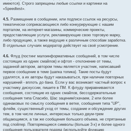
имеются). Строго запрещены любые ссылки и картинки на
«Speedtest».
4.5.
Размещение в сообщении, или подписи ссылок на ресурсы,
тематически соприкасающиеся либо конкурирующие с нашим
порталом, на интернет-магазины, коммерческие проекты,
предоставляющие услуги, рекламирующие свою торговую марку,
либо продукцию, а также ведущие к различным способам заработка.
В отдельных случаях модератор действует на своё усмотрение.
4.6.
Флуд (постинг малоинформативных сообщений, в том числе
состоящих из одних смайлов) и офтоп - отклонение от темы,
заданной автором, автором темы является участник, написавший
первое сообщение в теме (шапка топика). Такие посты будут
удалятся, а их авторы будут наказываться, при наличии повторных
нарушений - вплоть до бана. Если у вас возникает частный вопрос к
участнику дискуссии, пишите в ПМ. К флуду приравниваются
сообщения, состоящие из одних смайлов, бессодержательные
сообщения типа Спасибо, Шас заценим/скачаем, 2 или более
одинаковых по смыслу сообщения в ветке, сообщения типа "UP",
флейм, существенный уход от темы, создание и обсуждение других
тем, в том числе личных, интересных только двум-трем
общающимся, а так же сообщения большого объема, не спрятанные
под спойлер. Повторяющиеся символы (больше 3-х) и более одного
сообщения пользователя подряд (используйте функцию