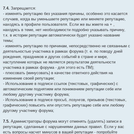
7.4.
Запрещается:
- изменять репутацию без указания причины, особенно это касается
случаев, когда вы уменьшаете репутацию или меняете репутацию,
находясь в профиле пользователя. Если же вы жмете на + ,
находясь в теме, нет необходимости подробно указывать причину,
т.к. в истории репутации автоматически будет указано название
темы;
- изменять репутацию по причинам, непосредственно не связанным с
деятельностью участника в рамках форума (т. е. по поводу дней
рождения, праздников и других событий в стране и мире,
наступление которых не является результатом деятельности
участника в рамках форума - для этого есть ПМ);
- плюсовать (минусовать) в качестве ответного действия на
изменение своей репутации;
- Использование в подписи ссылок (текстовых, графических) с
автоматическим поднятием или понижением репутации себе или
любому другому участнику форума;
- Использование в подписе просьб, лозунгов, призывов (текстовых,
графических) повысить или опустить репутацию себе или любому
другому участнику форума;
7.5.
Администраторы форума могут отменять (удалять) записи в
репутации, сделанные с нарушениями данных правил. Если у вас
есть вопросы насчет минусов в вашей репутации - попробуйте