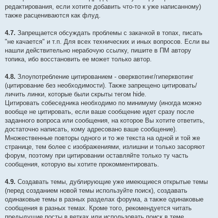
редактирования, если хотите добавить что-то к уже написанному)
также расцениваются как флуд.
4.7.
Запрещается обсуждать проблемы с закачкой в топах, писать
"не качается" и т.п. Для всех технических и иных вопросов. Если вы
нашли действительно нерабочую ссылку, пишите в ПМ автору
топика, ибо восстановить ее может только автор.
4.8.
Злоупотребление цитированием - оверквотинг/гиперквотинг
(цитирование без необходимости). Также запрещено цитировать/
личить линки, которые были скрыты тегом hide.
Цитировать собеседника необходимо по минимуму (иногда можно
вообще не цитировать, если ваше сообщение идет сразу после
заданного вопроса или сообщения, на которое Вы хотите ответить,
достаточно написать, кому адресовано ваше сообщение).
Множественные повторы одного и то же текста на одной и той же
странице, тем более с изображениями, излишни и только засоряют
форум, поэтому при цитировании оставляйте только ту часть
сообщения, которую вы хотите прокомментировать.
4.9.
Создавать темы, дублирующие уже имеющиеся открытые темы
(перед созданием новой темы используйте поиск), создавать
одинаковые темы в разных разделах форума, а также одинаковые
сообщения в разных темах. Кроме того, рекомендуется читать
предыдущие посты в ветках или использовать поиск в теме.