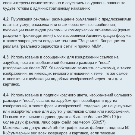
свои интересы самостоятельно и опускаясь на уровень оппонента,
будьте готовы к административному наказанию.
4.2.
Публикация рекламы, размещение объявлений с предложениями
платных услуг, рассылка или спам через личные сообщения,
публикации иных видов рекламы и коммерческих объявлений (кроме
раздела «Производители») с согласованием Администрации форума,
а также запрещается создание тем типа "Зацените". Запрещается
реклама "реального заработка в сети" и прочих МММ.
4.3.
Использование в сообщениях для изображений ссылок на
зарубеж, постинг изображений большого размера и "веса"
(изображения более 200 Кб необходимо заменять ссылками), а также
изображений, не имеющих никакого отношения к теме. То же самое
относится и к публикации подобных изображений через тэги для
картинок.
4.4.
Использование в подписи красного цвета, изображений большого
размера и "веса", ссылок на зарубеж для юзербаров и других
изображений, а также фраз и изображений, содержащих нецензурные
или оскорбительные для других участников слова или изображения.
По высоте и ширине подпись должна быть не больше 350х19 (не
более двух файлов, либо один файл размером 350х57).
Максимально допустимый объём графических файлов в подписи 50
Кб(суммарный вес всех юзербаров и картинок, если таковые