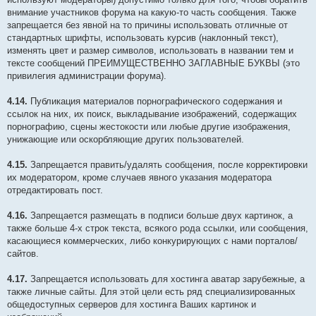
внимание участников форума на какую-то часть сообщения. Также
запрещается без явной на то причины использовать отличные от
стандартных шрифты, использовать курсив (наклонный текст),
изменять цвет и размер символов, использовать в названии тем и
тексте сообщений ПРЕИМУЩЕСТВЕННО ЗАГЛАВНЫЕ БУКВЫ (это
привилегия администрации форума).
4.14.
Публикация материалов порнографического содержания и
ссылок на них, их поиск, выкладывание изображений, содержащих
порнографию, сцены жестокости или любые другие изображения,
унижающие или оскорбляющие других пользователей.
4.15.
Запрещается править/удалять сообщения, после корректировки
их модератором, кроме случаев явного указания модератора
отредактировать пост.
4.16.
Запрещается размещать в подписи больше двух картинок, а
также больше 4-х строк текста, всякого рода ссылки, или сообщения,
касающиеся коммерческих, либо конкурирующих с нами порталов/
сайтов.
4.17.
Запрещается использовать для хостинга аватар зарубежные, а
также личные сайты. Для этой цели есть ряд специализированных
общедоступных серверов для хостинга Ваших картинок и