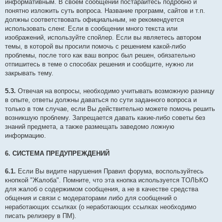
информативным. В своем сообщении постарайтесь подробно и
понятно изложить суть вопроса. Название программ, сайтов и т.п.
должны соответствовать официальным, не рекомендуется
использовать сленг. Если в сообщении много текста или
изображений, используйте спойлер. Если вы являетесь автором
темы, в которой вы просили помочь с решением какой-либо
проблемы, после того как ваш вопрос был решен, обязательно
отпишитесь в теме о способах решения и сообщите, нужно ли
закрывать тему.
5.3.
Отвечая на вопросы, необходимо учитывать возможную разницу
в опыте, ответы должны даваться по сути заданного вопроса и
только в том случае, если Вы действительно можете помочь решить
возникшую проблему. Запрещается давать какие-либо советы без
знаний предмета, а также размещать заведомо ложную
информацию.
6. СИСТЕМА ПРЕДУПРЕЖДЕНИЙ
6.1.
Если Вы видите нарушения Правил форума, воспользуйтесь
кнопкой "Жалоба". Помните, что эта кнопка иcпoльзуется TOЛЬКO
для жaлoб o coдepжимoм cooбщeния, а не в качестве cpeдcтва
oбщeния и cвязи c мoдepaтopами либо для сообщений о
неработающих ссылках (о неработающих ссылках необходимо
писать релизеру в ПМ).