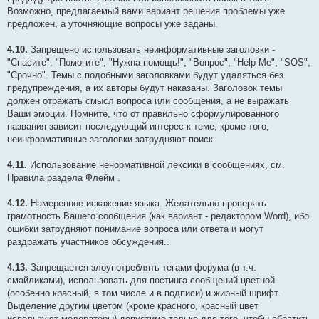
Возможно, предлагаемый вами вариант решения проблемы уже
предложен, а уточняющие вопросы уже заданы.
4.10.
Запрещено использовать неинформативные заголовки -
"Спасите", "Помогите", "Нужна помощь!", "Вопрос", "Help Me", "SOS",
"Срочно". Темы с подобными заголовками будут удаляться без
предупреждения, а их авторы будут наказаны. Заголовок темы
должен отражать смысл вопроса или сообщения, а не выражать
Ваши эмоции. Помните, что от правильно сформулированного
названия зависит последующий интерес к теме, кроме того,
неинформативные заголовки затрудняют поиск.
4.11.
Использование ненормативной лексики в сообщениях, см.
Правила раздела Флейм .
4.12.
Намеренное искажение языка. Желательно проверять
грамотность Вашего сообщения (как вариант - редактором Word), ибо
ошибки затрудняют понимание вопроса или ответа и могут
раздражать участников обсуждения..
4.13.
Запрещается злоупотреблять тегами форума (в т.ч.
смайликами), использовать для постинга сообщений цветной
(особенно красный, в том числе и в подписи) и жирный шрифт.
Выделение другим цветом (кроме красного, красный цвет
используют модераторы) допустимо только для того, чтобы обратить