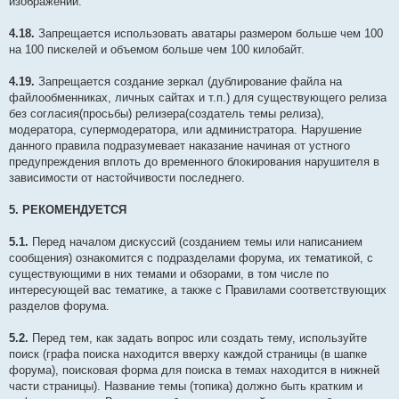
изображений.
4.18.
Запрещается использовать аватары размером больше чем 100
на 100 пискелей и объемом больше чем 100 килобайт.
4.19.
Запрещается создание зеркал (дублирование файла на
файлообменниках, личных сайтах и т.п.) для существующего релиза
без согласия(просьбы) релизера(создатель темы релиза),
модератора, супермодератора, или администратора. Нарушение
данного правила подразумевает наказание начиная от устного
предупреждения вплоть до временного блокирования нарушителя в
зависимости от настойчивости последнего.
5. РЕКОМЕНДУЕТСЯ
5.1.
Перед началом дискуссий (созданием темы или написанием
сообщения) ознакомится с подразделами форума, их тематикой, с
существующими в них темами и обзорами, в том числе по
интересующей вас тематике, а также с Правилами соответствующих
разделов форума.
5.2.
Перед тем, как задать вопрос или создать тему, используйте
поиск (графа поиска находится вверху каждой страницы (в шапке
форума), поисковая форма для поиска в темах находится в нижней
части страницы). Название темы (топика) должно быть кратким и