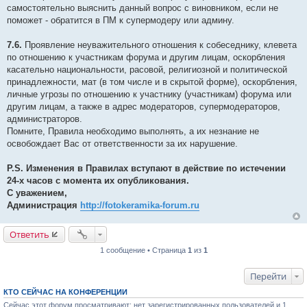
самостоятельно выяснить данный вопрос с виновником, если не
поможет - обратится в ПМ к супермодеру или админу.
7.6.
Проявление неуважительного отношения к собеседнику, клевета
по отношению к участникам форума и другим лицам, оскорбления
касательно национальности, расовой, религиозной и политической
принадлежности, мат (в том числе и в скрытой форме), оскорбления,
личные угрозы по отношению к участнику (участникам) форума или
другим лицам, а также в адрес модераторов, супермодераторов,
администраторов.
Помните, Правила необходимо выполнять, а их незнание не
освобождает Вас от ответственности за их нарушение.
P.S. Изменения в Правилах вступают в действие по истечении
24-х часов с момента их опубликования.
С уважением,
Администрация
http://fotokeramika-forum.ru
Ответить
1 сообщение • Страница
1
из
1
Перейти
КТО СЕЙЧАС НА КОНФЕРЕНЦИИ
Сейчас этот форум просматривают: нет зарегистрированных пользователей и 1