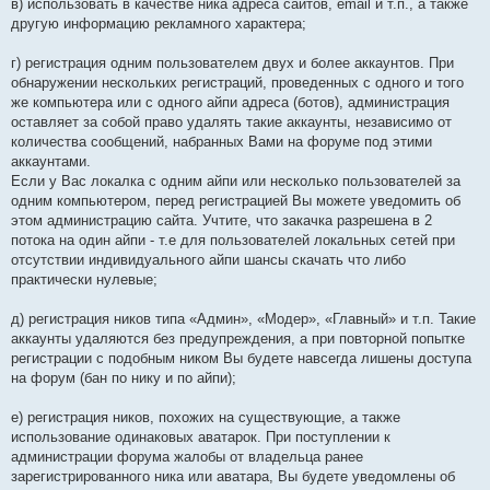
в) использовать в качестве ника адреса сайтов, email и т.п., а также
другую информацию рекламного характера;
г) регистрация одним пользователем двух и более аккаунтов. При
обнаружении нескольких регистраций, проведенных с одного и того
же компьютера или с одного айпи адреса (ботов), администрация
оставляет за собой право удалять такие аккаунты, независимо от
количества сообщений, набранных Вами на форуме под этими
аккаунтами.
Если у Вас локалка с одним айпи или несколько пользователей за
одним компьютером, перед регистрацией Вы можете уведомить об
этом администрацию сайта. Учтите, что закачка разрешена в 2
потока на один айпи - т.е для пользователей локальных сетей при
отсутствии индивидуального айпи шансы скачать что либо
практически нулевые;
д) регистрация ников типа «Админ», «Модер», «Главный» и т.п. Такие
аккаунты удаляются без предупреждения, а при повторной попытке
регистрации с подобным ником Вы будете навсегда лишены доступа
на форум (бан по нику и по айпи);
е) регистрация ников, похожих на существующие, а также
использование одинаковых аватарок. При поступлении к
администрации форума жалобы от владельца ранее
зарегистрированного ника или аватара, Вы будете уведомлены об