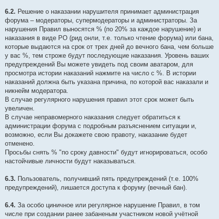
6.2.
Решение о наказании нарушителя принимает администрация
форума – модераторы, супермодераторы и администраторы. За
нарушения Правил выносятся % (по 20% за каждое нарушение) и
наказания в виде РО (рид онли, т.е. только чтение форума) или бана,
которые выдаются на срок от трех дней до вечного бана, чем больше
у вас %, тем строже будут последующие наказания. Уровень ваших
предупреждений Вы можете увидеть под своим аватаром, для
просмотра истории наказаний нажмите на число с %. В истории
наказаний должна быть указана причина, по которой вас наказали и
никнейм модератора.
В случае регулярного нарушения правил этот срок может быть
увеличен.
В случае неправомерного наказания следует обратиться к
администрации форума с подробным разъяснением ситуации и,
возможно, если Вы докажете свою правоту, наказание будет
отменено.
Просьбы снять % "по сроку давности" будут игнорироваться, особо
настойчивые личности будут наказываться.
6.3.
Пользователь, получивший пять предупреждений (т.е. 100%
предупреждений), лишается доступа к форуму (вечный бан).
6.4.
За особо циничное или регулярное нарушение Правил, в том
числе при создании ранее забаненым участником новой учётной