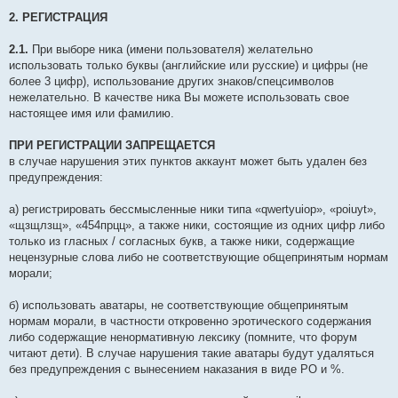
2. РЕГИСТРАЦИЯ
2.1.
При выборе ника (имени пользователя) желательно
использовать только буквы (английские или русские) и цифры (не
более 3 цифр), использование других знаков/спецсимволов
нежелательно. В качестве ника Вы можете использовать свое
настоящее имя или фамилию.
ПРИ РЕГИСТРАЦИИ ЗАПРЕЩАЕТСЯ
в случае нарушения этих пунктов аккаунт может быть удален без
предупреждения:
а) регистрировать бессмысленные ники типа «qwertyuiop», «poiuyt»,
«щзщлзщ», «454прцц», а также ники, состоящие из одних цифр либо
только из гласных / согласных букв, а также ники, содержащие
нецензурные слова либо не соответствующие общепринятым нормам
морали;
б) использовать аватары, не соответствующие общепринятым
нормам морали, в частности откровенно эротического содержания
либо содержащие ненормативную лексику (помните, что форум
читают дети). В случае нарушения такие аватары будут удаляться
без предупреждения с вынесением наказания в виде РО и %.