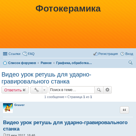
Фотокерамика
Ссылки
FAQ
Регистрация
Вход
Список форумов
Разное
Графика, обработка фотографий, редакторы
ои
Видео урок ретушь для ударно-
ск
гравировального станка
Ответить
1 сообщение • Страница
1
из
1
Graver
Цитата
Видео урок ретушь для ударно-гравировального
станка
23 июн 2012, 16:46