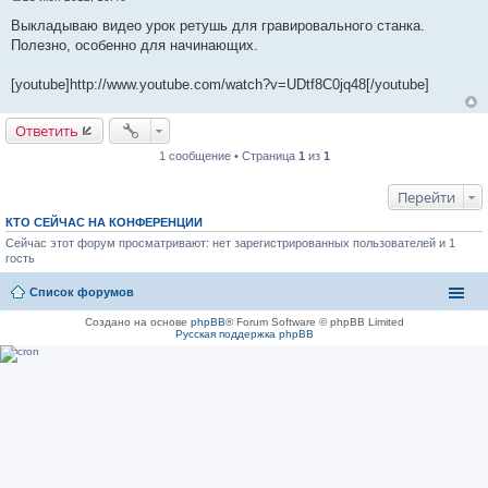
С
о
Выкладываю видео урок ретушь для гравировального станка.
о
Полезно, особенно для начинающих.
б
щ
е
[youtube]http://www.youtube.com/watch?v=UDtf8C0jq48[/youtube]
н
и
е
Ответить
1 сообщение • Страница
1
из
1
Перейти
КТО СЕЙЧАС НА КОНФЕРЕНЦИИ
Сейчас этот форум просматривают: нет зарегистрированных пользователей и 1
гость
Список форумов
Создано на основе
phpBB
® Forum Software © phpBB Limited
Русская поддержка phpBB