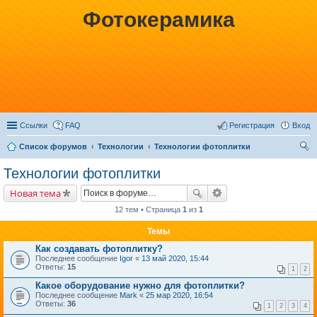
Фотокерамика
Ссылки
FAQ
Регистрация
Вход
Список форумов
Технологии
Технологии фотоплитки
ои
Технологии фотоплитки
ск
Новая тема
12 тем • Страница
1
из
1
Темы
Как создавать фотоплитку?
Последнее сообщение
Igor
«
13 май 2020, 15:44
Ответы:
15
1
2
Какое оборудование нужно для фотоплитки?
Последнее сообщение
Mark
«
25 мар 2020, 16:54
Ответы:
36
1
2
3
4