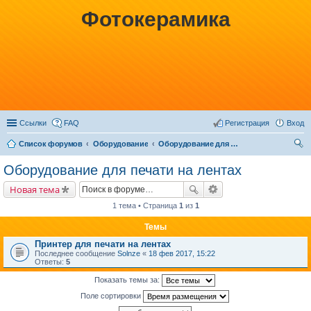
Фотокерамика
Ссылки
FAQ
Регистрация
Вход
Список форумов
Оборудование
Оборудование для печати на лентах
ои
Оборудование для печати на лентах
ск
Новая тема
1 тема • Страница
1
из
1
Темы
Принтер для печати на лентах
Последнее сообщение
Solnze
«
18 фев 2017, 15:22
Ответы:
5
Показать темы за:
Поле сортировки