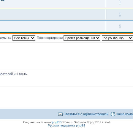
1
1
4
темы за:
Поле сортировки
вателей и 1 гость
Связаться с администрацией
Наша кома
Создано на основе
phpBB
® Forum Software © phpBB Limited
Русская поддержка phpBB