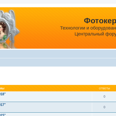
Фотоке
Технологии и оборудова
Центральный фору
ЕМЫ
ОТВЕТЫ
018"
0
017"
0
015"