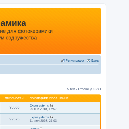
рамика
ние для фотокерамики
м содружества
Регистрация
Вход
5 тем • Страница
1
из
1
ПРОСМОТРЫ
ПОСЛЕДНЕЕ СООБЩЕНИЕ
Exposystems
95566
П
20 янв 2018, 17:52
е
р
Exposystems
е
92575
П
11 июл 2016, 21:03
й
е
т
р