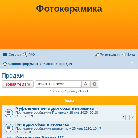
Фотокерамика
Ссылки
FAQ
Регистрация
Вход
Список форумов
Разное
Продам
ои
Продам
ск
Новая тема
16 тем • Страница
1
из
1
Темы
Муфельные печи для обжига керамики
Последнее сообщение
Половец
«
18 янв 2025, 20:20
Ответы:
13
1
2
Печь для обжига керамики
Последнее сообщение
promtermo
«
25 мар 2020, 16:47
Ответы:
8