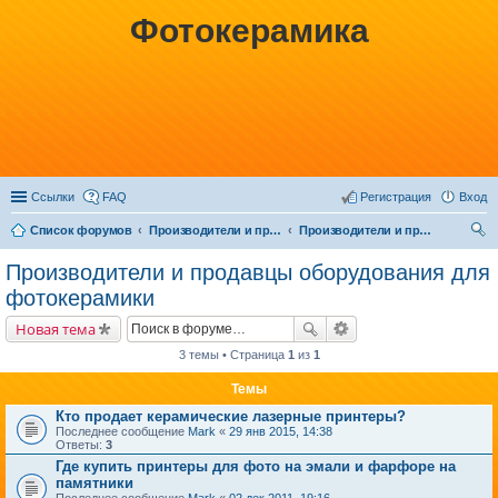
Фотокерамика
Ссылки
FAQ
Регистрация
Вход
Список форумов
Производители и продавцы
Производители и продавцы оборудования для фотокерамики
ои
Производители и продавцы оборудования для
ск
фотокерамики
Новая тема
3 темы • Страница
1
из
1
Темы
Кто продает керамические лазерные принтеры?
Последнее сообщение
Mark
«
29 янв 2015, 14:38
Ответы:
3
Где купить принтеры для фото на эмали и фарфоре на
памятники