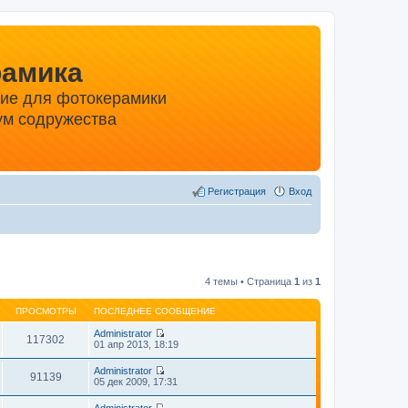
рамика
ние для фотокерамики
м содружества
Регистрация
Вход
4 темы • Страница
1
из
1
ПРОСМОТРЫ
ПОСЛЕДНЕЕ СООБЩЕНИЕ
Administrator
117302
П
01 апр 2013, 18:19
е
р
Administrator
е
91139
П
05 дек 2009, 17:31
й
е
т
р