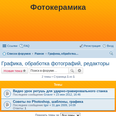
Фотокерамика
Ссылки
FAQ
Регистрация
Вход
Список форумов
Разное
Графика, обработка фотографий, редакторы
ои
Графика, обработка фотографий, редакторы
ск
Новая тема
2 темы • Страница
1
из
1
Темы
Видео урок ретушь для ударно-гравировального станка
Последнее сообщение
Graver
«
23 июн 2012, 16:46
Советы по Photoshop, шаблоны, графика
Последнее сообщение
Igor
«
31 дек 2009, 14:09
Ответы:
1
Показать темы за: