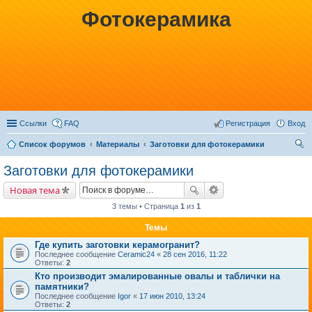
Фотокерамика
Ссылки
FAQ
Регистрация
Вход
Список форумов
Материалы
Заготовки для фотокерамики
ои
Заготовки для фотокерамики
ск
Новая тема
3 темы • Страница
1
из
1
Темы
Где купить заготовки керамогранит?
Последнее сообщение
Ceramic24
«
28 сен 2016, 11:22
Ответы:
2
Кто производит эмалированные овалы и таблички на
памятники?
Последнее сообщение
Igor
«
17 июн 2010, 13:24
Ответы:
2