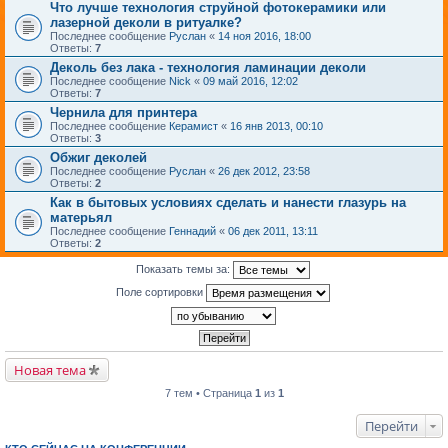
Что лучше технология струйной фотокерамики или
лазерной деколи в ритуалке?
Последнее сообщение
Руслан
«
14 ноя 2016, 18:00
Ответы:
7
Деколь без лака - технология ламинации деколи
Последнее сообщение
Nick
«
09 май 2016, 12:02
Ответы:
7
Чернила для принтера
Последнее сообщение
Керамист
«
16 янв 2013, 00:10
Ответы:
3
Обжиг деколей
Последнее сообщение
Руслан
«
26 дек 2012, 23:58
Ответы:
2
Как в бытовых условиях сделать и нанести глазурь на
матерьял
Последнее сообщение
Геннадий
«
06 дек 2011, 13:11
Ответы:
2
Показать темы за:
Поле сортировки
Новая тема
7 тем • Страница
1
из
1
Перейти