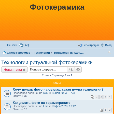
Фотокерамика
Ссылки
FAQ
Регистрация
Вход
Список форумов
Технологии
Технологии ритуальной фотокерамики
ои
Технологии ритуальной фотокерамики
ск
Новая тема
7 тем • Страница
1
из
1
Темы
Хочу делать фото на овалах, какая нужна технология?
Последнее сообщение
Alex
«
16 ноя 2023, 15:34
Ответы:
32
1
2
3
4
Как делать фото на керамограните
Последнее сообщение
Efim
«
18 фев 2020, 17:12
Ответы:
13
1
2