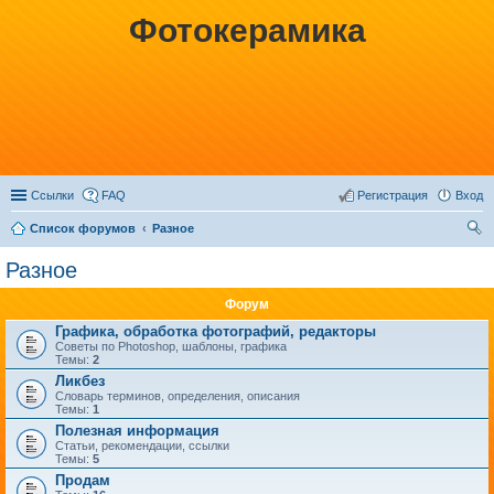
Фотокерамика
Ссылки
FAQ
Регистрация
Вход
Список форумов
Разное
ои
Разное
ск
Форум
Графика, обработка фотографий, редакторы
Советы по Photoshop, шаблоны, графика
Темы:
2
Ликбез
Словарь терминов, определения, описания
Темы:
1
Полезная информация
Статьи, рекомендации, ссылки
Темы:
5
Продам