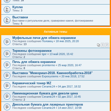
Темы:
16
Куплю
Темы:
3
Выставки
Выставки о ритуальном деле, гравировке камня, фотокерамике
Темы:
5
Активные темы
Муфельные печи для обжига керамики
Последнее сообщение
Половец
«
18 янв 2025, 20:20
Ответы:
13
1
2
Термины фотокерамики
Последнее сообщение
Igor
«
13 май 2020, 15:42
Ответы:
2
Печь для обжига керамики
Последнее сообщение
promtermo
«
25 мар 2020, 16:47
Ответы:
8
Выставка "Мемориал-2018. Камнеобработка-2018"
Последнее сообщение
Exposystems
«
20 янв 2018, 17:52
Керамический тонер MZ
Последнее сообщение
Ceramic24
«
04 дек 2017, 18:32
Ламинационная бумага для деколи цена
Последнее сообщение
Ceramic24
«
02 дек 2017, 10:45
Ответы:
2
Декольная бумага для лазерных принтеров
Последнее сообщение
Ceramic24
«
14 июл 2017, 10:58