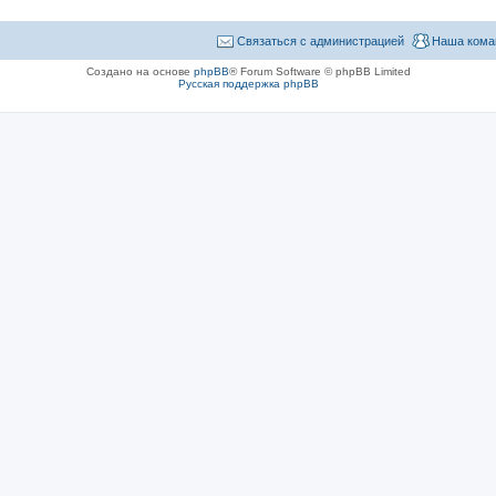
Связаться с администрацией
Наша кома
Создано на основе
phpBB
® Forum Software © phpBB Limited
Русская поддержка phpBB