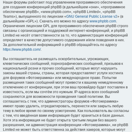
Наши форумы работают под управлением программного обеспечения
для создания конференций phpBB (в дальнейшем «они», «программное
обеспечение phpBB», «www.phpbb.com», «phpBB Limited», «phpBB
Teams»), выпущенного по лицензии «
GNU General Public License v2
» (в
дальнейшем «GPL»). Скачать его можно по адресу
www.phpbb.com
.
Ограничения лицензии GPL для программного обеспечения phpBB строго
связаны с организацией и поддержкой интернет-конференций, и phpBB
Limited не несёт ответственности за то, что администрация конференций
определяет в качестве допустимого содержания и/или поведения в них.
За дополнительной информацией о phpBB обращайтесь по адресу
https://www.phpbb.com/
.
Вы соглашаетесь не размещать оскорбительных, угрожающих,
клеветнических сообщений, порнографических сообщений, призывов к
национальной розни и прочих сообщений, которые могут нарушить
законы вашей страны, страны, которая предоставляет услуги хостинга
для форумов «Фотокерамика» или международное право. Попытки
размещения таких сообщений могут привести к вашему немедленному
отключению от конференции, при этом ваш провайдер будет поставлен в
известность, если мы сочтём это нужным. IP-адреса всех сообщений
сохраняются для возможности проведения такой политики. Вы
соглашаетесь с тем, что администраторы форумов «Фотокерамика»
имеют право удалить, отредактировать, перенести или закрыть любую
тему в любое время по своему усмотрению. Как пользователь вы согласны
с тем, что введённая вами информация будет храниться в базе данных.
Хотя эта информация не будет открыта третьим лицам без вашего
разрешения, ни администрация конференции «Фотокерамика», ни phpBB
Limited не может быть ответственна за действия хакеров, которые могут