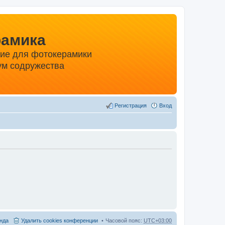
рамика
ние для фотокерамики
м содружества
Регистрация
Вход
нда
Удалить cookies конференции
Часовой пояс:
UTC+03:00