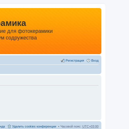
рамика
ние для фотокерамики
м содружества
Регистрация
Вход
нда
Удалить cookies конференции
Часовой пояс:
UTC+03:00