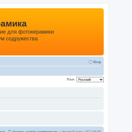
рамика
ние для фотокерамики
м содружества
Вход
Язык:
нда
Удалить cookies конференции
Часовой пояс:
UTC+03:00