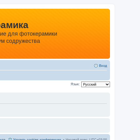
рамика
ние для фотокерамики
м содружества
Вход
Язык:
нда
Удалить cookies конференции
Часовой пояс:
UTC+03:00