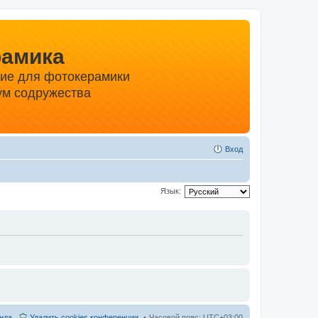
рамика
ние для фотокерамики
м содружества
Вход
Язык:
нда
Удалить cookies конференции
Часовой пояс:
UTC+03:00