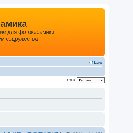
рамика
ние для фотокерамики
м содружества
Вход
Язык:
нда
Удалить cookies конференции
Часовой пояс:
UTC+03:00