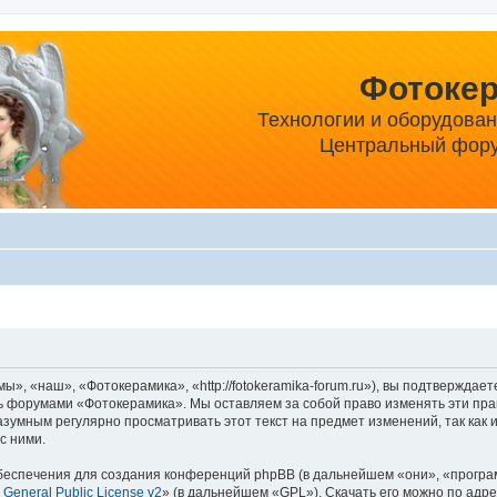
Фотоке
Технологии и оборудова
Центральный фору
, «наш», «Фотокерамика», «http://fotokeramika-forum.ru»), вы подтверждает
сь форумами «Фотокерамика». Мы оставляем за собой право изменять эти пра
разумным регулярно просматривать этот текст на предмет изменений, так ка
с ними.
еспечения для создания конференций phpBB (в дальнейшем «они», «програ
General Public License v2
» (в дальнейшем «GPL»). Скачать его можно по адр