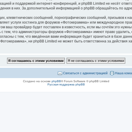
зацией и поддержкой интернет-конференций, и phpBB Limited не несёт ответ
ведения в них. За дополнительной информацией о phpBB обращайтесь по адр
их, клеветнических сообщений, порнографических сообщений, призывов к на
вляет услуги хостинга для форумов «Фотокерамика» или международное пра
м ваш провайдер будет поставлен в известность, если мы сочтём это нужны
 с тем, что администраторы форумов «Фотокерамика» имеют право удалить, 
согласны с тем, что введённая вами информация будет храниться в базе дан
отокерамика», ни phpBB Limited не может быть ответственна за действия ха
Связаться с администрацией
Наша кома
Создано на основе
phpBB
® Forum Software © phpBB Limited
Русская поддержка phpBB