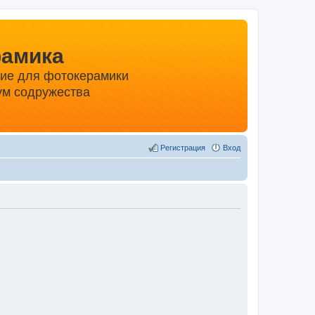
рамика
ние для фотокерамики
м содружества
Регистрация
Вход