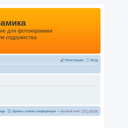
рамика
ние для фотокерамики
м содружества
Регистрация
Вход
нда
Удалить cookies конференции
Часовой пояс:
UTC+03:00