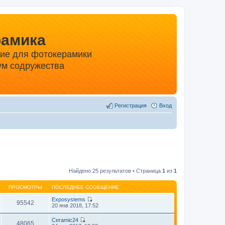
рамика
ние для фотокерамики
м содружества
Регистрация
Вход
Найдено 25 результатов • Страница
1
из
1
ПРОСМОТРЫ
ПОСЛЕДНЕЕ СООБЩЕНИЕ
Exposystems
95542
П
20 янв 2018, 17:52
е
р
Ceramic24
е
48065
П