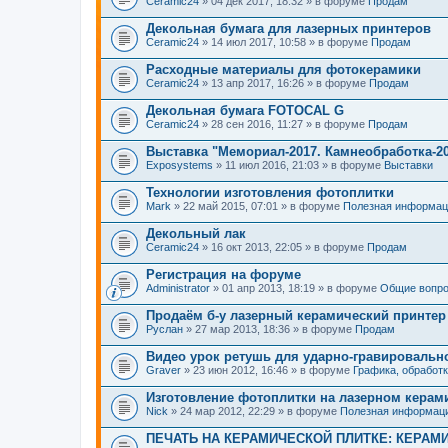
Ceramic24
» 04 дек 2017, 18:32 » в форуме
Продам
Декольная бумага для лазерных принтеров
Ceramic24
» 14 июл 2017, 10:58 » в форуме
Продам
Расходные материалы для фотокерамики
Ceramic24
» 13 апр 2017, 16:26 » в форуме
Продам
Декольная бумага FOTOCAL G
Ceramic24
» 28 сен 2016, 11:27 » в форуме
Продам
Выставка "Мемориал-2017. Камнеобработка-2
Exposystems
» 11 июл 2016, 21:03 » в форуме
Выставки
Технологии изготовления фотоплитки
Mark
» 22 май 2015, 07:01 » в форуме
Полезная информац
Декольный лак
Ceramic24
» 16 окт 2013, 22:05 » в форуме
Продам
Регистрация на форуме
Administrator
» 01 апр 2013, 18:19 » в форуме
Общие вопр
Продаём б-у лазерный керамический принтер
Руслан
» 27 мар 2013, 18:36 » в форуме
Продам
Видео урок ретушь для ударно-гравировально
Graver
» 23 июн 2012, 16:46 » в форуме
Графика, обработ
Изготовление фотоплитки на лазерном керам
Nick
» 24 мар 2012, 22:29 » в форуме
Полезная информац
ПЕЧАТЬ НА КЕРАМИЧЕСКОЙ ПЛИТКЕ: КЕРАМ