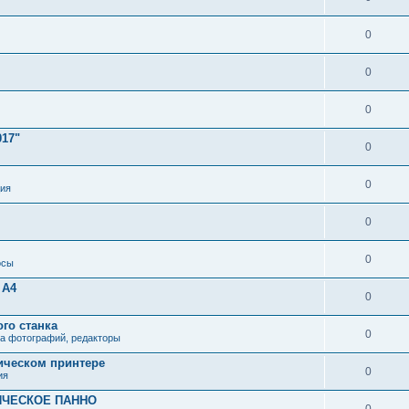
0
0
0
017"
0
0
ия
0
0
осы
 А4
0
го станка
0
ка фотографий, редакторы
ическом принтере
0
ия
ИЧЕСКОЕ ПАННО
0