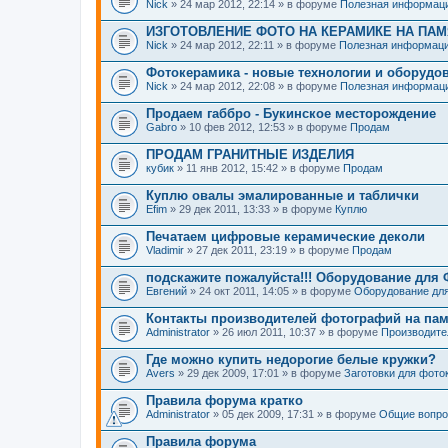
Nick
» 24 мар 2012, 22:14 » в форуме
Полезная информац
ИЗГОТОВЛЕНИЕ ФОТО НА КЕРАМИКЕ НА ПА
Nick
» 24 мар 2012, 22:11 » в форуме
Полезная информац
Фотокерамика - новые технологии и оборудо
Nick
» 24 мар 2012, 22:08 » в форуме
Полезная информац
Продаем габбро - Букинское месторождение
Gabro
» 10 фев 2012, 12:53 » в форуме
Продам
ПРОДАМ ГРАНИТНЫЕ ИЗДЕЛИЯ
кубик
» 11 янв 2012, 15:42 » в форуме
Продам
Куплю овалы эмалированные и таблички
Efim
» 29 дек 2011, 13:33 » в форуме
Куплю
Печатаем цифровые керамические деколи
Vladimir
» 27 дек 2011, 23:19 » в форуме
Продам
подскажите пожалуйста!!! Оборудование для
Евгений
» 24 окт 2011, 14:05 » в форуме
Оборудование для
Контакты производителей фотографий на па
Administrator
» 26 июл 2011, 10:37 » в форуме
Производите
Где можно купить недорогие белые кружки?
Avers
» 29 дек 2009, 17:01 » в форуме
Заготовки для фото
Правила форума кратко
Administrator
» 05 дек 2009, 17:31 » в форуме
Общие вопр
Правила форума