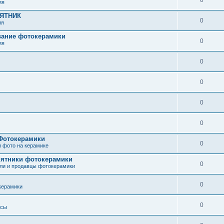
ия
МЯТНИК
0
ия
вание фотокерамики
0
ия
0
0
0
0
 Фотокерамики
0
 фото на керамике
мятники фотокерамики
0
ли и продавцы фотокерамики
0
керамики
0
осы