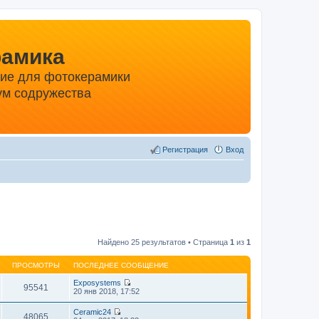
рамика
ние для фотокерамики
м содружества
Регистрация
Вход
Найдено 25 результатов • Страница
1
из
1
ПРОСМОТРЫ
ПОСЛЕДНЕЕ СООБЩЕНИЕ
Exposystems
95541
П
20 янв 2018, 17:52
е
р
Ceramic24
е
48065
П