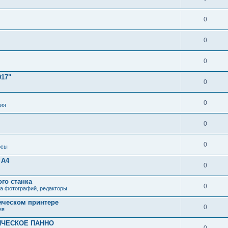
0
0
0
017"
0
0
ия
0
0
осы
 А4
0
го станка
0
ка фотографий, редакторы
ическом принтере
0
ия
ИЧЕСКОЕ ПАННО
0