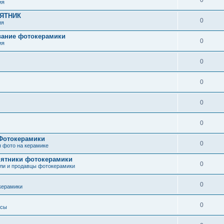
ия
МЯТНИК
0
ия
вание фотокерамики
0
ия
0
0
0
0
 Фотокерамики
0
 фото на керамике
мятники фотокерамики
0
ли и продавцы фотокерамики
0
керамики
0
осы