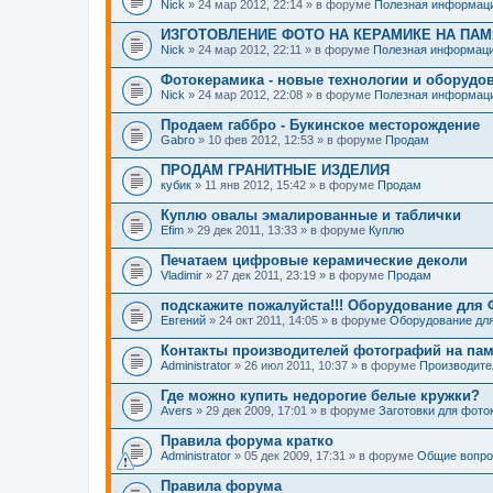
Nick
» 24 мар 2012, 22:14 » в форуме
Полезная информац
ИЗГОТОВЛЕНИЕ ФОТО НА КЕРАМИКЕ НА ПА
Nick
» 24 мар 2012, 22:11 » в форуме
Полезная информац
Фотокерамика - новые технологии и оборудо
Nick
» 24 мар 2012, 22:08 » в форуме
Полезная информац
Продаем габбро - Букинское месторождение
Gabro
» 10 фев 2012, 12:53 » в форуме
Продам
ПРОДАМ ГРАНИТНЫЕ ИЗДЕЛИЯ
кубик
» 11 янв 2012, 15:42 » в форуме
Продам
Куплю овалы эмалированные и таблички
Efim
» 29 дек 2011, 13:33 » в форуме
Куплю
Печатаем цифровые керамические деколи
Vladimir
» 27 дек 2011, 23:19 » в форуме
Продам
подскажите пожалуйста!!! Оборудование для
Евгений
» 24 окт 2011, 14:05 » в форуме
Оборудование для
Контакты производителей фотографий на па
Administrator
» 26 июл 2011, 10:37 » в форуме
Производите
Где можно купить недорогие белые кружки?
Avers
» 29 дек 2009, 17:01 » в форуме
Заготовки для фото
Правила форума кратко
Administrator
» 05 дек 2009, 17:31 » в форуме
Общие вопр
Правила форума