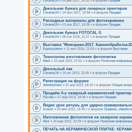
Ceramic24
» 04 дек 2017, 18:32 » в форуме
Продам
Декольная бумага для лазерных принтеров
Ceramic24
» 14 июл 2017, 10:58 » в форуме
Продам
Расходные материалы для фотокерамики
Ceramic24
» 13 апр 2017, 16:26 » в форуме
Продам
Декольная бумага FOTOCAL G
Ceramic24
» 28 сен 2016, 11:27 » в форуме
Продам
Выставка "Мемориал-2017. Камнеобработка-2
Exposystems
» 11 июл 2016, 21:03 » в форуме
Выставки
Технологии изготовления фотоплитки
Mark
» 22 май 2015, 07:01 » в форуме
Полезная информац
Декольный лак
Ceramic24
» 16 окт 2013, 22:05 » в форуме
Продам
Регистрация на форуме
Administrator
» 01 апр 2013, 18:19 » в форуме
Общие вопр
Продаём б-у лазерный керамический принтер
Руслан
» 27 мар 2013, 18:36 » в форуме
Продам
Видео урок ретушь для ударно-гравировально
Graver
» 23 июн 2012, 16:46 » в форуме
Графика, обработ
Изготовление фотоплитки на лазерном керам
Nick
» 24 мар 2012, 22:29 » в форуме
Полезная информац
ПЕЧАТЬ НА КЕРАМИЧЕСКОЙ ПЛИТКЕ: КЕРАМ