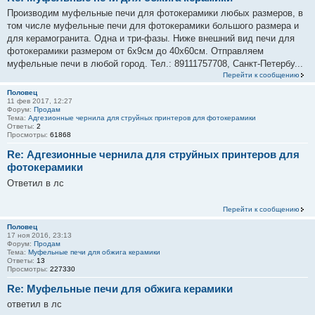
Производим муфельные печи для фотокерамики любых размеров, в
том числе муфельные печи для фотокерамики большого размера и
для керамогранита. Одна и три-фазы. Ниже внешний вид печи для
фотокерамики размером от 6х9см до 40х60см. Отправляем
муфельные печи в любой город. Тел.: 89111757708, Санкт-Петербу...
Перейти к сообщению
Половец
11 фев 2017, 12:27
Форум:
Продам
Тема:
Адгезионные чернила для струйных принтеров для фотокерамики
Ответы:
2
Просмотры:
61868
Re: Адгезионные чернила для струйных принтеров для
фотокерамики
Ответил в лс
Перейти к сообщению
Половец
17 ноя 2016, 23:13
Форум:
Продам
Тема:
Муфельные печи для обжига керамики
Ответы:
13
Просмотры:
227330
Re: Муфельные печи для обжига керамики
ответил в лс