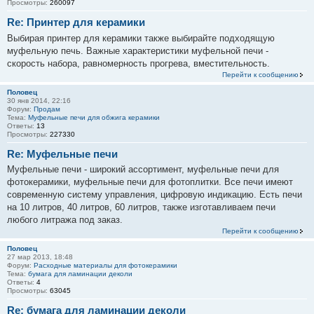
Просмотры:
260097
Re: Принтер для керамики
Выбирая принтер для керамики также выбирайте подходящую
муфельную печь. Важные характеристики муфельной печи -
скорость набора, равномерность прогрева, вместительность.
Перейти к сообщению
Половец
30 янв 2014, 22:16
Форум:
Продам
Тема:
Муфельные печи для обжига керамики
Ответы:
13
Просмотры:
227330
Re: Муфельные печи
Муфельные печи - широкий ассортимент, муфельные печи для
фотокерамики, муфельные печи для фотоплитки. Все печи имеют
современную систему управления, цифровую индикацию. Есть печи
на 10 литров, 40 литров, 60 литров, также изготавливаем печи
любого литража под заказ.
Перейти к сообщению
Половец
27 мар 2013, 18:48
Форум:
Расходные материалы для фотокерамики
Тема:
бумага для ламинации деколи
Ответы:
4
Просмотры:
63045
Re: бумага для ламинации деколи