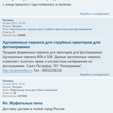
с конца прошлого года появилась в наличии.
Перейти к сообщению
Половец
18 дек 2012, 23:35
Форум:
Продам
Тема:
Адгезионные чернила для струйных принтеров для фотокерамики
Ответы:
2
Просмотры:
61868
Адгезионные чернила для струйных принтеров для
фотокерамики
Продаем фирменные чернила для принтеров для фотокерамики.
Адгезионные чернила B09 и S08. Данные адгезионные чернила
позволяют получать яркие и контрастные изображения на
фотокерамике. Санкт-Петербург, ПО "Изокерамика",
http://izokeramika.ru
Тел.: 89312236138,
Перейти к сообщению
Половец
13 янв 2012, 13:27
Форум:
Продам
Тема:
Муфельные печи для обжига керамики
Ответы:
13
Просмотры:
227330
Re: Муфельные печи
Доставку делаем в любой город России.