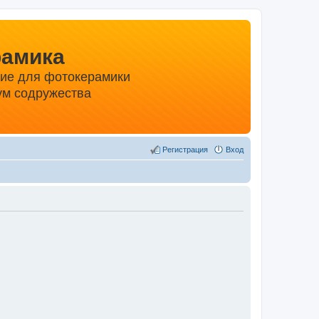
рамика
ние для фотокерамики
м содружества
Регистрация
Вход