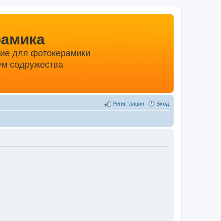
рамика
ние для фотокерамики
м содружества
Регистрация
Вход