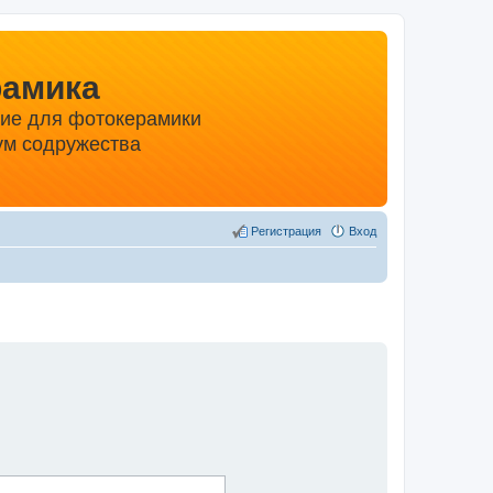
рамика
ние для фотокерамики
м содружества
Регистрация
Вход