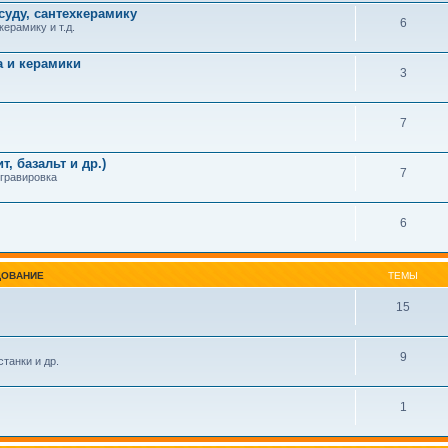
суду, сантехкерамику
6
керамику и т.д.
а и керамики
3
7
, базальт и др.)
7
 гравировка
6
ДОВАНИЕ
ТЕМЫ
15
9
танки и др.
1