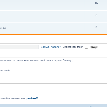
16
3
5
амике
Забыли пароль?
|
Запомнить меня
сновано на активности пользователей за последние 5 минут)
ователей
Новый пользователь:
peshkoff