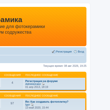
рамика
ние для фотокерамики
м содружества
Регистрация
Вход
Текущее время: 08 авг 2026, 19:25
СООБЩЕНИЯ
ПОСЛЕДНЕЕ СООБЩЕНИЕ
Регистрация на форуме
4
Administrator
П
01 апр 2013, 18:19
е
р
е
СООБЩЕНИЯ
ПОСЛЕДНЕЕ СООБЩЕНИЕ
й
т
Re: Как создавать фотоплитку?
97
и
Igor
П
к
13 май 2020, 15:44
е
п