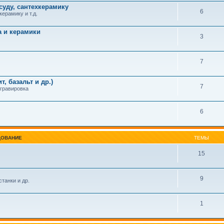
суду, сантехкерамику
6
керамику и т.д.
а и керамики
3
7
, базальт и др.)
7
 гравировка
6
ДОВАНИЕ
ТЕМЫ
15
9
танки и др.
1