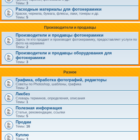
Темы:
3
Расходные материалы для фотокерамики
Краски, чернила, бумага, флюсы, лаки, тонеры и др.
Темы:
5
Производители и продавцы
Производители и продавцы фотокерамики
Здесь те кто продает и производит фотокерамику, предоставляет услуги по
фото на керамике
Темы:
2
Производители и продавцы оборудования для
фотокерамики
Темы:
3
Разное
Графика, обработка фотографий, редакторы
Советы по Photoshop, шаблоны, графика
Темы:
2
Ликбез
Словарь терминов, определения, описания
Темы:
1
Полезная информация
Статьи, рекомендации, ссылки
Темы:
5
Продам
Темы:
16
Куплю
Темы:
3