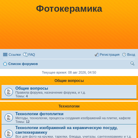
Фотокерамика
Ссылки
FAQ
Регистрация
Вход
Список форумов
ои
Текущее время: 08 авг 2026, 04:50
ск
Общие вопросы
Общие вопросы
Правила форума, назначение форума, и т.д.
Темы:
4
Технологии
Технологии фотоплитки
Методы, технологии, процессы создания изображений на плитке, кафеле
Темы:
12
Технологии изображений на керамическую посуду,
сантехкерамику
Все для фото на кружки, тарелки, блюдца, унитазы, сантехкерамику и т.д.