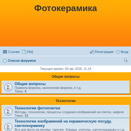
Фотокерамика
Ссылки
FAQ
Регистрация
Вход
Список форумов
ои
Текущее время: 08 авг 2026, 11:24
ск
Общие вопросы
Общие вопросы
Правила форума, назначение форума, и т.д.
Темы:
4
Технологии
Технологии фотоплитки
Методы, технологии, процессы создания изображений на плитке, кафеле
Темы:
12
Технологии изображений на керамическую посуду,
сантехкерамику
Все для фото на кружки, тарелки, блюдца, унитазы, сантехкерамику и т.д.