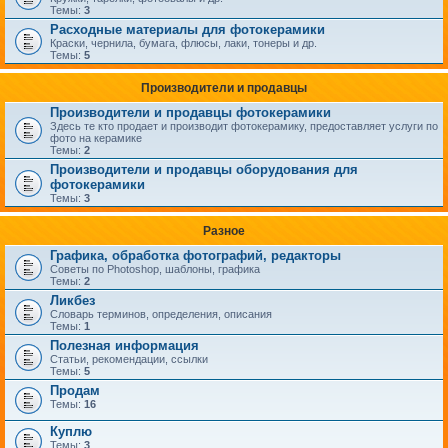
Темы:
3
Расходные материалы для фотокерамики
Краски, чернила, бумага, флюсы, лаки, тонеры и др.
Темы:
5
Производители и продавцы
Производители и продавцы фотокерамики
Здесь те кто продает и производит фотокерамику, предоставляет услуги по
фото на керамике
Темы:
2
Производители и продавцы оборудования для
фотокерамики
Темы:
3
Разное
Графика, обработка фотографий, редакторы
Советы по Photoshop, шаблоны, графика
Темы:
2
Ликбез
Словарь терминов, определения, описания
Темы:
1
Полезная информация
Статьи, рекомендации, ссылки
Темы:
5
Продам
Темы:
16
Куплю
Темы:
3