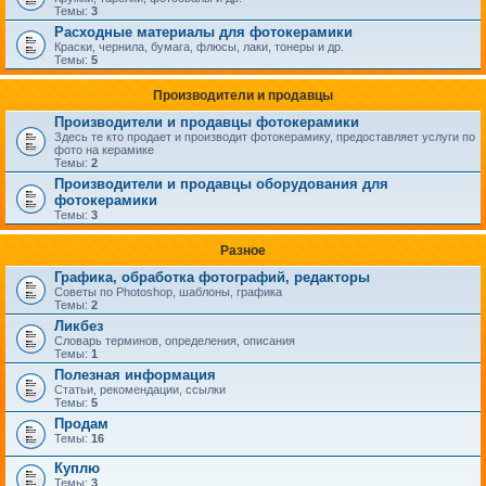
Темы:
3
Расходные материалы для фотокерамики
Краски, чернила, бумага, флюсы, лаки, тонеры и др.
Темы:
5
Производители и продавцы
Производители и продавцы фотокерамики
Здесь те кто продает и производит фотокерамику, предоставляет услуги по
фото на керамике
Темы:
2
Производители и продавцы оборудования для
фотокерамики
Темы:
3
Разное
Графика, обработка фотографий, редакторы
Советы по Photoshop, шаблоны, графика
Темы:
2
Ликбез
Словарь терминов, определения, описания
Темы:
1
Полезная информация
Статьи, рекомендации, ссылки
Темы:
5
Продам
Темы:
16
Куплю
Темы:
3