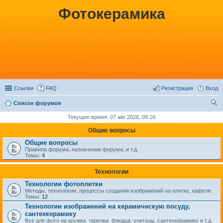
Фотокерамика
Ссылки
FAQ
Регистрация
Вход
Список форумов
ои
Текущее время: 07 авг 2026, 09:16
ск
Общие вопросы
Общие вопросы
Правила форума, назначение форума, и т.д.
Темы:
4
Технологии
Технологии фотоплитки
Методы, технологии, процессы создания изображений на плитке, кафеле
Темы:
12
Технологии изображений на керамическую посуду,
сантехкерамику
Все для фото на кружки, тарелки, блюдца, унитазы, сантехкерамику и т.д.