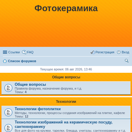
Фотокерамика
Ссылки
FAQ
Регистрация
Вход
Список форумов
ои
Текущее время: 06 авг 2026, 13:46
ск
Общие вопросы
Общие вопросы
Правила форума, назначение форума, и т.д.
Темы:
4
Технологии
Технологии фотоплитки
Методы, технологии, процессы создания изображений на плитке, кафеле
Темы:
12
Технологии изображений на керамическую посуду,
сантехкерамику
Все для фото на кружки, тарелки, блюдца, унитазы, сантехкерамику и т.д.