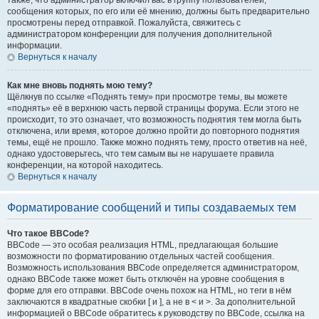
также, что администратор включил вас в группу пользователей,
сообщения которых, по его или её мнению, должны быть предварительно
просмотрены перед отправкой. Пожалуйста, свяжитесь с
администратором конференции для получения дополнительной
информации.
Вернуться к началу
Как мне вновь поднять мою тему?
Щёлкнув по ссылке «Поднять тему» при просмотре темы, вы можете
«поднять» её в верхнюю часть первой страницы форума. Если этого не
происходит, то это означает, что возможность поднятия тем могла быть
отключена, или время, которое должно пройти до повторного поднятия
темы, ещё не прошло. Также можно поднять тему, просто ответив на неё,
однако удостоверьтесь, что тем самым вы не нарушаете правила
конференции, на которой находитесь.
Вернуться к началу
Форматирование сообщений и типы создаваемых тем
Что такое BBCode?
BBCode — это особая реализация HTML, предлагающая большие
возможности по форматированию отдельных частей сообщения.
Возможность использования BBCode определяется администратором,
однако BBCode также может быть отключён на уровне сообщения в
форме для его отправки. BBCode очень похож на HTML, но теги в нём
заключаются в квадратные скобки [ и ], а не в < и >. За дополнительной
информацией о BBCode обратитесь к руководству по BBCode, ссылка на