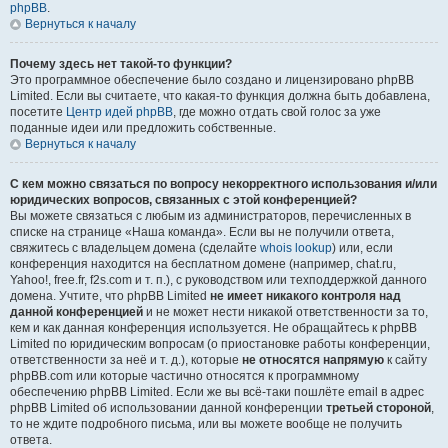
phpBB
.
Вернуться к началу
Почему здесь нет такой-то функции?
Это программное обеспечение было создано и лицензировано phpBB
Limited. Если вы считаете, что какая-то функция должна быть добавлена,
посетите
Центр идей phpBB
, где можно отдать свой голос за уже
поданные идеи или предложить собственные.
Вернуться к началу
С кем можно связаться по вопросу некорректного использования и/или
юридических вопросов, связанных с этой конференцией?
Вы можете связаться с любым из администраторов, перечисленных в
списке на странице «Наша команда». Если вы не получили ответа,
свяжитесь с владельцем домена (сделайте
whois lookup
) или, если
конференция находится на бесплатном домене (например, chat.ru,
Yahoo!, free.fr, f2s.com и т. п.), с руководством или техподдержкой данного
домена. Учтите, что phpBB Limited
не имеет никакого контроля над
данной конференцией
и не может нести никакой ответственности за то,
кем и как данная конференция используется. Не обращайтесь к phpBB
Limited по юридическим вопросам (о приостановке работы конференции,
ответственности за неё и т. д.), которые
не относятся напрямую
к сайту
phpBB.com или которые частично относятся к программному
обеспечению phpBB Limited. Если же вы всё-таки пошлёте email в адрес
phpBB Limited об использовании данной конференции
третьей стороной
,
то не ждите подробного письма, или вы можете вообще не получить
ответа.