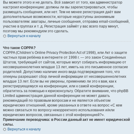
Вы можете этого и не делать. Всё зависит от того, как администратор
настроил конференцию: должны ли вы зарегистрироваться, чтобы
размещать сообщения, или нет. Тем не менее регистрация даёт вам
дополнительные возможности, которые недоступны анонимным
пользователям: аватары, личные сообщения, отправка email-сообщений,
участие в группах и т. д. Регистрация займёт у вас всего пару минут,
поэтому мы рекомендуем это сделать.
Вернуться к началу
Что такое COPPA?
COPPA (Children’s Online Privacy Protection Act of 1998), или Акт о защите
частных прав ребёнка в интернете от 1998 г. — это закон Соединённых
Штатов, требующий от сайтов, которые могут собирать информацию от
несовершеннолетних младше 13 лет, иметь на это письменное согласие
родителей. Допустимо наличие иного вида подтверждения того, что
опекуны разрешают сбор личной информации от несовершеннолетних
младше 13 лет. Если вы не уверены, применимо ли это к вам, как к
регистрирующемуся на конференции, или к самой конференции,
обратитесь за помощью к юрисконсульту. Обратите внимание, что phpBB
Limited администрация данной конференции не может давать
рекомендаций по правовым вопросам и не является объектом
юридических отношений, кроме указанных в ответе на вопрос «С кем
можно связаться по вопросу некорректного использования и/или
юридических вопросов, связанных с этой конференцией?».
Примечание переводчика: в России данный акт не имеет юридической
силы.
Вернуться к началу