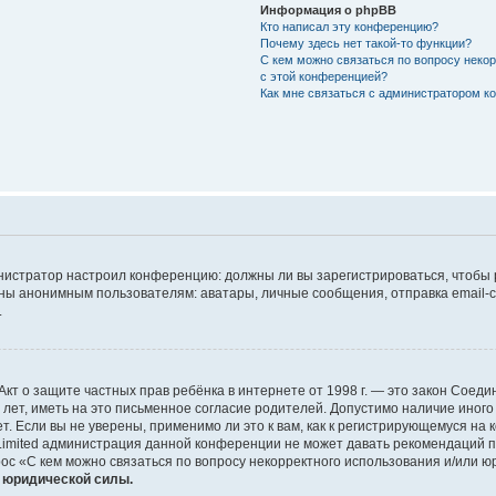
Информация о phpBB
Кто написал эту конференцию?
Почему здесь нет такой-то функции?
С кем можно связаться по вопросу неко
с этой конференцией?
Как мне связаться с администратором 
дминистратор настроил конференцию: должны ли вы зарегистрироваться, чтобы
 анонимным пользователям: аватары, личные сообщения, отправка email-сооб
.
 или Акт о защите частных прав ребёнка в интернете от 1998 г. — это закон Со
т, иметь на это письменное согласие родителей. Допустимо наличие иного
 Если вы не уверены, применимо ли это к вам, как к регистрирующемуся на 
Limited администрация данной конференции не может давать рекомендаций 
ос «С кем можно связаться по вопросу некорректного использования и/или ю
т юридической силы.