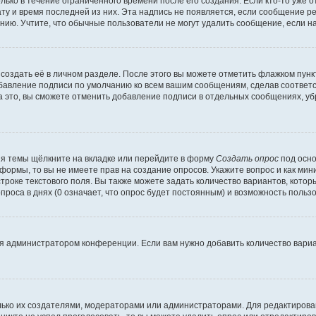
ько в течение ограниченного времени после его создания. Если кто-то уже 
дату и время последней из них. Эта надпись не появляется, если сообщение 
ию. Учтите, что обычные пользователи не могут удалить сообщение, если на 
создать её в личном разделе. После этого вы можете отметить флажком пун
обавление подписи по умолчанию ко всем вашим сообщениям, сделав соотве
а это, вы сможете отменить добавление подписи в отдельных сообщениях, у
я темы щёлкните на вкладке или перейдите в форму
Создать опрос
под осно
 формы, то вы не имеете прав на создание опросов. Укажите вопрос и как ми
троке текстового поля. Вы также можете задать количество вариантов, котор
оса в днях (0 означает, что опрос будет постоянным) и возможность пользо
я администратором конференции. Если вам нужно добавить количество вари
только их создателями, модераторами или администраторами. Для редактиров