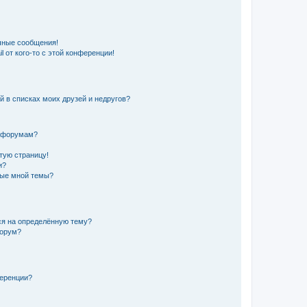
чные сообщения!
 от кого-то с этой конференции!
й в списках моих друзей и недругов?
и форумам?
стую страницу!
и?
ные мной темы?
ься на определённую тему?
форум?
ференции?