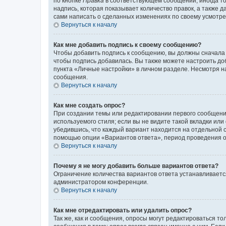
по кнопке
Правка
в соответствующем сообщении, иногда тол
надпись, которая показывает количество правок, а также 
сами написать о сделанных изменениях по своему усмотрен
Вернуться к началу
Как мне добавить подпись к своему сообщению?
Чтобы добавить подпись к сообщению, вы должны сначала 
чтобы подпись добавилась. Вы также можете настроить д
пункта «Личные настройки» в личном разделе. Несмотря н
сообщения.
Вернуться к началу
Как мне создать опрос?
При создании темы или редактировании первого сообщени
используемого стиля; если вы не видите такой вкладки или
убедившись, что каждый вариант находится на отдельной с
помощью опции «Вариантов ответа», период проведения опр
Вернуться к началу
Почему я не могу добавить больше вариантов ответа?
Ограничение количества вариантов ответа устанавливаетс
администратором конференции.
Вернуться к началу
Как мне отредактировать или удалить опрос?
Так же, как и сообщения, опросы могут редактироваться 