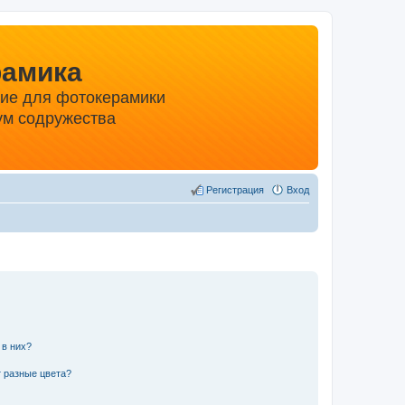
рамика
ние для фотокерамики
м содружества
Регистрация
Вход
 в них?
 разные цвета?