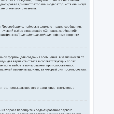
ответил на сообщение, то под ним появится небольшая
редактировал администратор или модератор, хотя они могут
него уже кто-то ответил.
кт
Присоединить подпись
в форме отправки сообщения,
тствующий выбор в параграфе «Отправка сообщений»
брав флажок
Присоединить подпись
в форме отправки
вной формой для создания сообщения, в зависимости от
нимум два варианта ответа в соответствующих полях,
ые могут выбрать пользователи при голосовании, с
вателей изменять вариант, за который они проголосовали.
антов, превышающее это ограничение, свяжитесь с
ания опроса перейдите к редактированию первого