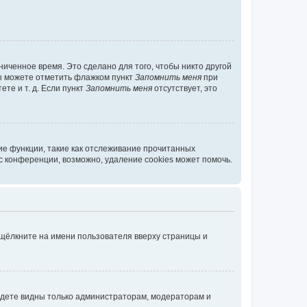
иченное время. Это сделано для того, чтобы никто другой
вы можете отметить флажком пункт
Запомнить меня
при
те и т. д. Если пункт
Запомнить меня
отсутствует, это
ие функции, такие как отслеживание прочитанных
 конференции, возможно, удаление cookies может помочь.
 щёлкните на имени пользователя вверху страницы и
будете видны только администраторам, модераторам и