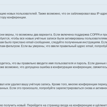
ию новых пользователей. Также возможно, что он заблокировал ваш IP-адре
атору конференции.
они верны, то возможны два варианта. Если включена поддержка COPPA и при 
уется, чтобы все новые учётные записи были активированы пользователями
ам было прислано email-сообщение, следуйте полученным инструкциям. Если
пам-фильтром. Если вы уверены, что ввели правильный адрес email, попробу
едитесь, что вы правильно вводите имя пользователя и пароль. Если данные
Также возможно, что допущена ошибка в конфигурации конференции, свяжитес
вал или удалил вашу учётную запись. Кроме того, многие конференции перио
ных. Если это произошло, попробуйте зарегистрироваться снова и активнее 
егко получить новый. Перейдите на страницу входа на конференцию и щёлкни