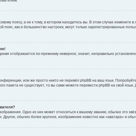
зователем.
вому поясу, а не к тому, в котором находитесь вы. В этом случае измените в 
овой пояс, как и большинство настроек, могут только зарегистрированные пол
ое!
о время отображается по-прежнему неверное, значит, неправильно установле
онференции, или же просто никто не перевёл phpBB на ваш язык. Попробуйт
вого пакета не существует, то вы сами можете перевести phpBB на свой язы
ователя?
зображения. Одно из них может относиться к вашему званию, обычно это звёзд
. Другое, обычно более крупное, изображение известно как «аватара» и обы