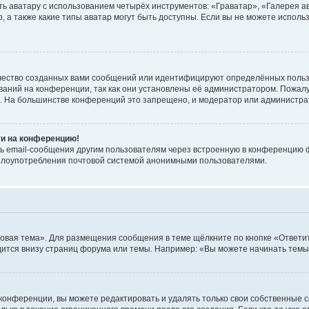
ь аватару с использованием четырёх инструментов: «Граватар», «Галерея а
, а также какие типы аватар могут быть доступны. Если вы не можете испол
чество созданных вами сообщений или идентифицируют определённых польз
аний на конференции, так как они установлены её администратором. Пожал
е. На большинстве конференций это запрещено, и модератор или администра
ти на конференцию!
ь email-сообщения другим пользователям через встроенную в конференцию ф
ь злоупотребления почтовой системой анонимными пользователями.
овая тема». Для размещения сообщения в теме щёлкните по кнопке «Ответит
ится внизу страниц форума или темы. Например: «Вы можете начинать темы»
конференции, вы можете редактировать и удалять только свои собственные 