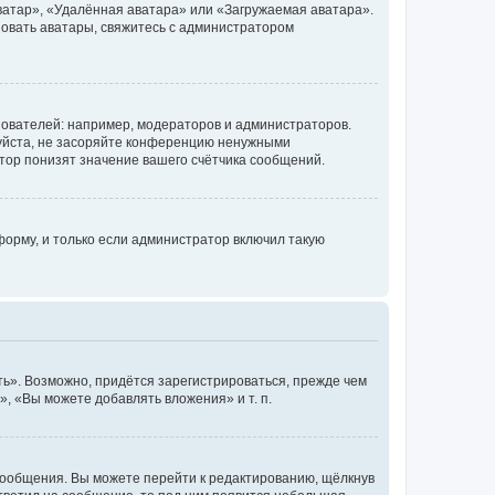
ватар», «Удалённая аватара» или «Загружаемая аватара».
ьзовать аватары, свяжитесь с администратором
ователей: например, модераторов и администраторов.
уйста, не засоряйте конференцию ненужными
тор понизят значение вашего счётчика сообщений.
орму, и только если администратор включил такую
ь». Возможно, придётся зарегистрироваться, прежде чем
, «Вы можете добавлять вложения» и т. п.
сообщения. Вы можете перейти к редактированию, щёлкнув