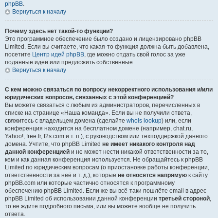
phpBB
.
Вернуться к началу
Почему здесь нет такой-то функции?
Это программное обеспечение было создано и лицензировано phpBB
Limited. Если вы считаете, что какая-то функция должна быть добавлена,
посетите
Центр идей phpBB
, где можно отдать свой голос за уже
поданные идеи или предложить собственные.
Вернуться к началу
С кем можно связаться по вопросу некорректного использования и/или
юридических вопросов, связанных с этой конференцией?
Вы можете связаться с любым из администраторов, перечисленных в
списке на странице «Наша команда». Если вы не получили ответа,
свяжитесь с владельцем домена (сделайте
whois lookup
) или, если
конференция находится на бесплатном домене (например, chat.ru,
Yahoo!, free.fr, f2s.com и т. п.), с руководством или техподдержкой данного
домена. Учтите, что phpBB Limited
не имеет никакого контроля над
данной конференцией
и не может нести никакой ответственности за то,
кем и как данная конференция используется. Не обращайтесь к phpBB
Limited по юридическим вопросам (о приостановке работы конференции,
ответственности за неё и т. д.), которые
не относятся напрямую
к сайту
phpBB.com или которые частично относятся к программному
обеспечению phpBB Limited. Если же вы всё-таки пошлёте email в адрес
phpBB Limited об использовании данной конференции
третьей стороной
,
то не ждите подробного письма, или вы можете вообще не получить
ответа.