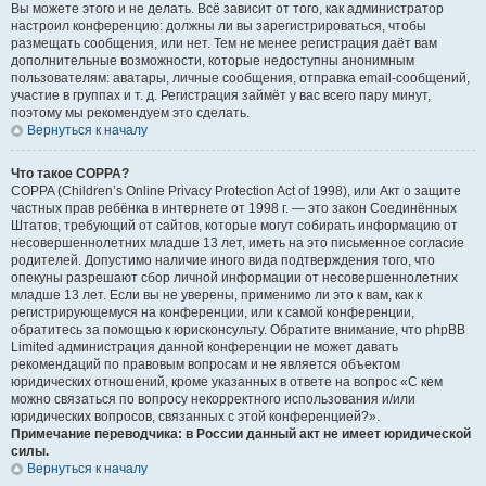
Вы можете этого и не делать. Всё зависит от того, как администратор
настроил конференцию: должны ли вы зарегистрироваться, чтобы
размещать сообщения, или нет. Тем не менее регистрация даёт вам
дополнительные возможности, которые недоступны анонимным
пользователям: аватары, личные сообщения, отправка email-сообщений,
участие в группах и т. д. Регистрация займёт у вас всего пару минут,
поэтому мы рекомендуем это сделать.
Вернуться к началу
Что такое COPPA?
COPPA (Children’s Online Privacy Protection Act of 1998), или Акт о защите
частных прав ребёнка в интернете от 1998 г. — это закон Соединённых
Штатов, требующий от сайтов, которые могут собирать информацию от
несовершеннолетних младше 13 лет, иметь на это письменное согласие
родителей. Допустимо наличие иного вида подтверждения того, что
опекуны разрешают сбор личной информации от несовершеннолетних
младше 13 лет. Если вы не уверены, применимо ли это к вам, как к
регистрирующемуся на конференции, или к самой конференции,
обратитесь за помощью к юрисконсульту. Обратите внимание, что phpBB
Limited администрация данной конференции не может давать
рекомендаций по правовым вопросам и не является объектом
юридических отношений, кроме указанных в ответе на вопрос «С кем
можно связаться по вопросу некорректного использования и/или
юридических вопросов, связанных с этой конференцией?».
Примечание переводчика: в России данный акт не имеет юридической
силы.
Вернуться к началу