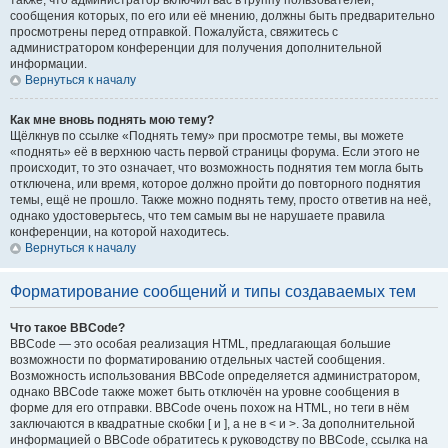
также, что администратор включил вас в группу пользователей,
сообщения которых, по его или её мнению, должны быть предварительно
просмотрены перед отправкой. Пожалуйста, свяжитесь с
администратором конференции для получения дополнительной
информации.
Вернуться к началу
Как мне вновь поднять мою тему?
Щёлкнув по ссылке «Поднять тему» при просмотре темы, вы можете
«поднять» её в верхнюю часть первой страницы форума. Если этого не
происходит, то это означает, что возможность поднятия тем могла быть
отключена, или время, которое должно пройти до повторного поднятия
темы, ещё не прошло. Также можно поднять тему, просто ответив на неё,
однако удостоверьтесь, что тем самым вы не нарушаете правила
конференции, на которой находитесь.
Вернуться к началу
Форматирование сообщений и типы создаваемых тем
Что такое BBCode?
BBCode — это особая реализация HTML, предлагающая большие
возможности по форматированию отдельных частей сообщения.
Возможность использования BBCode определяется администратором,
однако BBCode также может быть отключён на уровне сообщения в
форме для его отправки. BBCode очень похож на HTML, но теги в нём
заключаются в квадратные скобки [ и ], а не в < и >. За дополнительной
информацией о BBCode обратитесь к руководству по BBCode, ссылка на